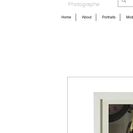
Photog raphe
Home
About
Portraits
Mo