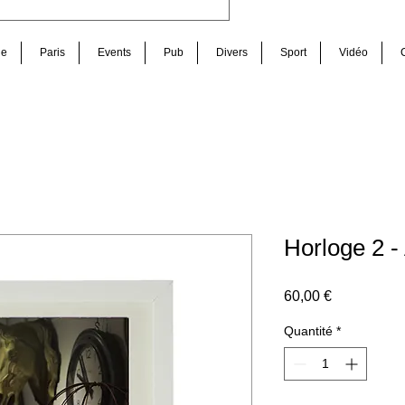
de
Paris
Events
Pub
Divers
Sport
Vidéo
Horloge 2 -
Prix
60,00 €
Quantité
*