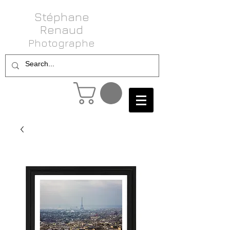
Stéphane
Renaud
Photog raphe