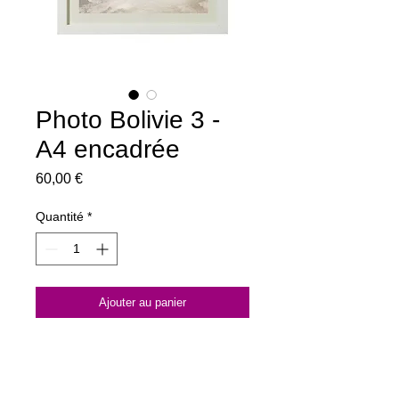
Photo Bolivie 3 -
A4 encadrée
Prix
60,00 €
Quantité
*
Ajouter au panier
Tirage pro A4 papier brillant,
275 g/m2 Tirage limité +