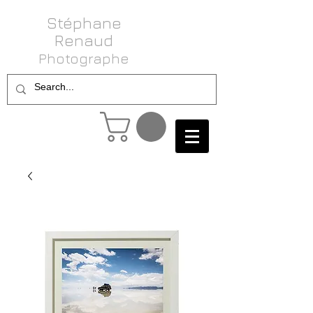
Stéphane
Renaud
Photog raphe