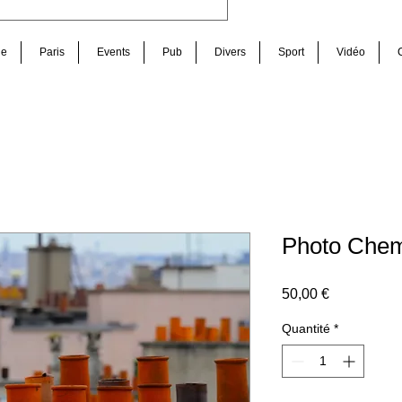
de
Paris
Events
Pub
Divers
Sport
Vidéo
Photo Chem
Prix
50,00 €
Quantité
*