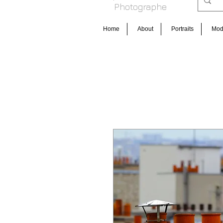
Photog raphe
Home
About
Portraits
Mo