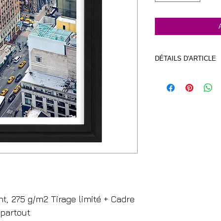
DÉTAILS D'ARTICLE
Cadre Blanc iu Noir 
photo imprimée sur p
g/m2
nt, 275 g/m2 Tirage limité + Cadre
-partout