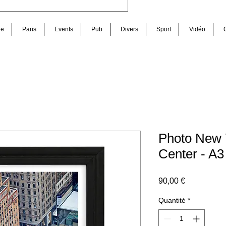
de
Paris
Events
Pub
Divers
Sport
Vidéo
Photo New Y
Center - A3
Prix
90,00 €
Quantité
*