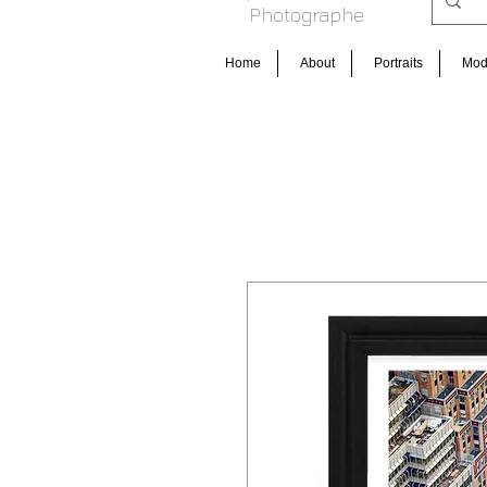
Photog raphe
Home
About
Portraits
Mo