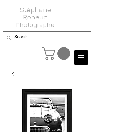
Stéphane
Renaud
Photog raphe