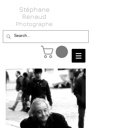
Stéphane
Renaud
Photog raphe