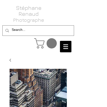
Stéphane
Renaud
Photog raphe