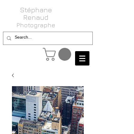
Stéphane
Renaud
Photog raphe