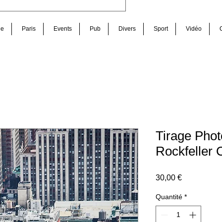
de
Paris
Events
Pub
Divers
Sport
Vidéo
Tirage Pho
Rockfeller 
Prix
30,00 €
Quantité
*