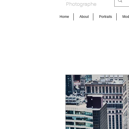
Photog raphe
Home
About
Portraits
Mo