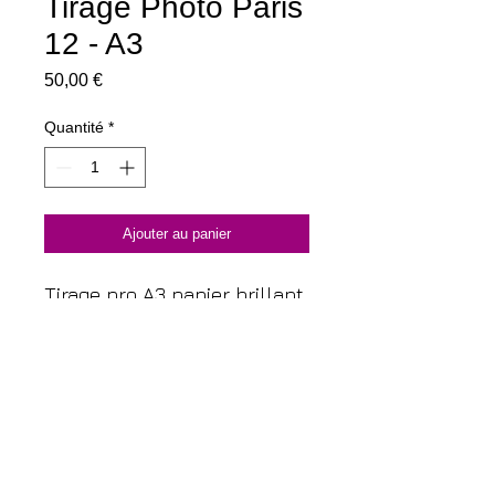
Tirage Photo Paris
12 - A3
Prix
50,00 €
Quantité
*
Ajouter au panier
Tirage pro A3 papier brillant,
275 g/m2 Tirage limité
©Photo Max Renaud. Toits
de Paris, Tour Eiffel
DÉTAILS D'ARTICLE