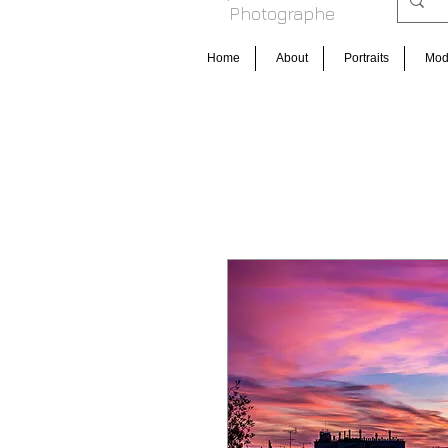
Photog raphe
Home
About
Portraits
Mo