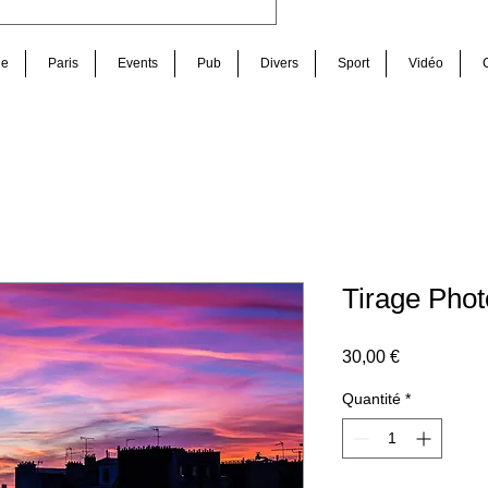
de
Paris
Events
Pub
Divers
Sport
Vidéo
Tirage Phot
Prix
30,00 €
Quantité
*