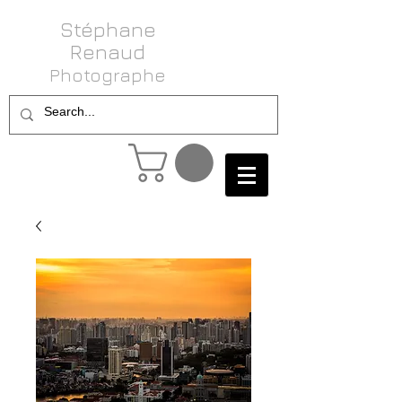
Stéphane
Renaud
Photog raphe