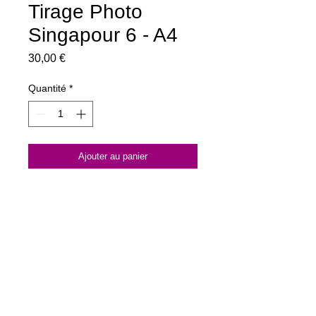
Tirage Photo
Singapour 6 - A4
Prix
30,00 €
Quantité
*
Ajouter au panier
Tirage pro A4 papier brillant,
275 g/m2 Tirage limité
©Photo Max Renaud
DÉTAILS D'ARTICLE
Photo imprimée sur papier A4 canon