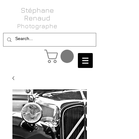
Stéphane
Renaud
Photog raphe