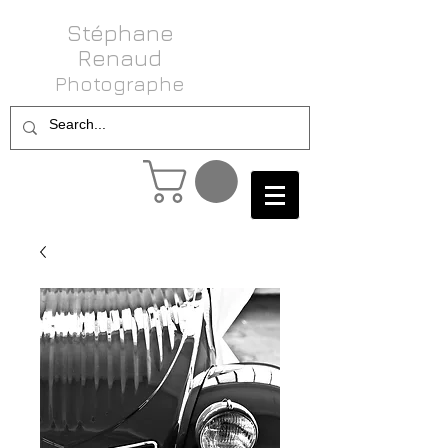
Stéphane
Renaud
Photog raphe